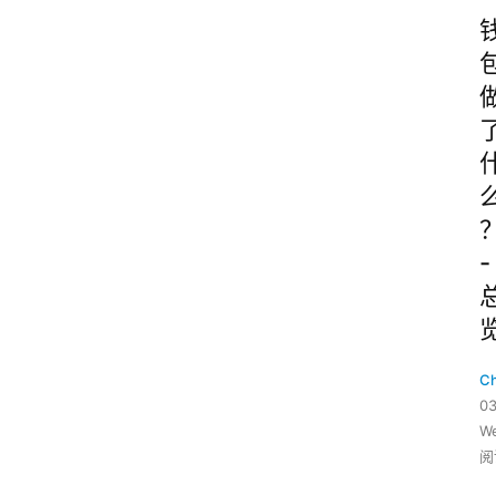
-
C
03
W
阅