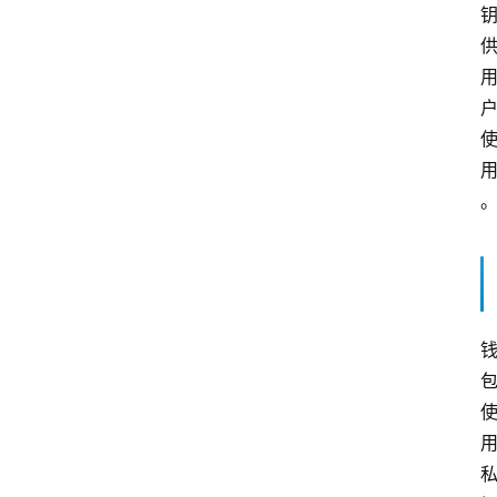
联
网
嵌
入
式
生
活
点
滴
杂
记
标
签
归