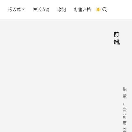
嵌入式
生活点滴
杂记
标签归档
前
端/UI&
抱
歉
，
当
前
页
面