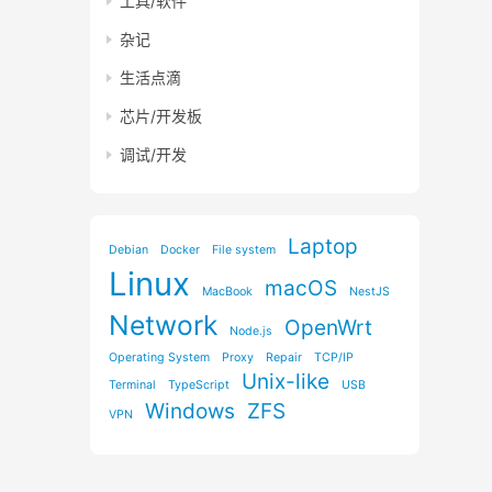
工具/软件
杂记
生活点滴
芯片/开发板
调试/开发
Laptop
Debian
Docker
File system
Linux
macOS
MacBook
NestJS
Network
OpenWrt
Node.js
Operating System
Proxy
Repair
TCP/IP
Unix-like
Terminal
TypeScript
USB
Windows
ZFS
VPN