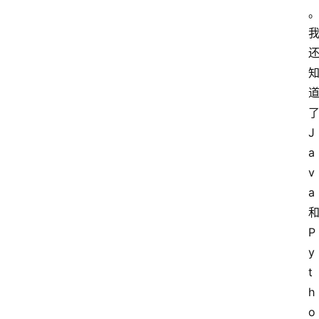
首
页
互
联
了
网
J
a
嵌
v
入
a 
式
和
P
生
y
活
t
点
h
滴
o