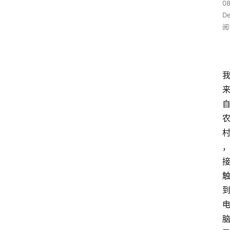
08
D
阅