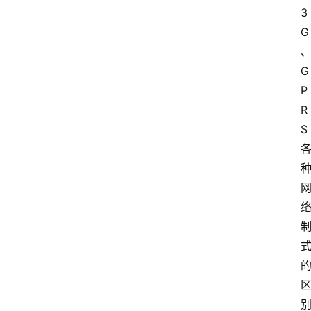
3
G
G
P
R
S 