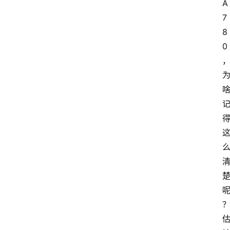
A
7
8
0