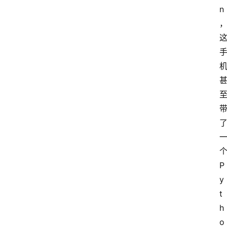
n
杂
记
标
签
归
档
个
P
y
t
h
o