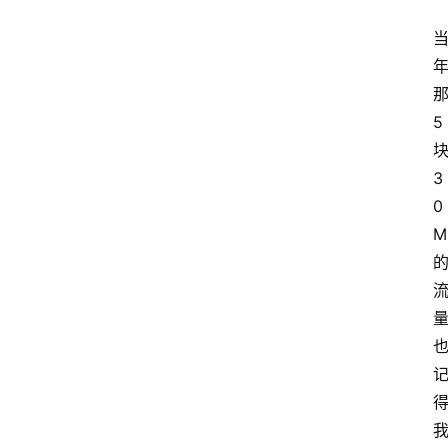
那
5 
块
3
0
M 