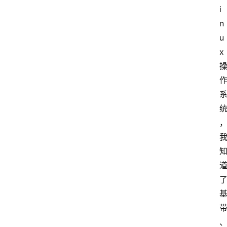
i
n
u
x 