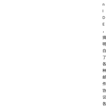
n 
I
D
E