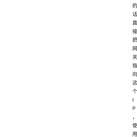
个
I
P