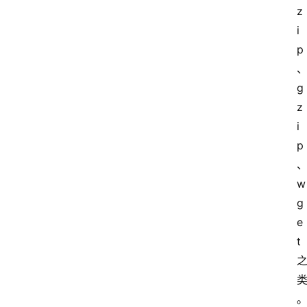
z
i
p
g
z
i
p
w
g
e
t 