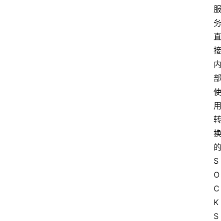
的
S
O
C
K
S