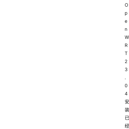
O
p
e
n
W
R
T 
2
3
.
0
4 