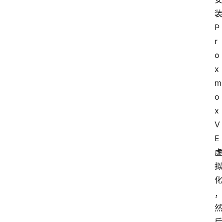
首
装
页
P
r
互
o
联
x
网
m
o
嵌
x 
入
V
式
E 
生
活
点
滴
杂