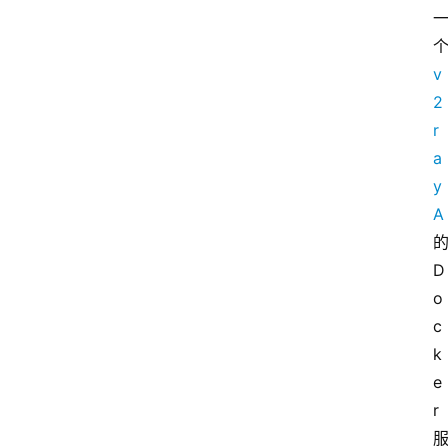
v
2
r
a
y
A
的
D
o
c
k
e
r 