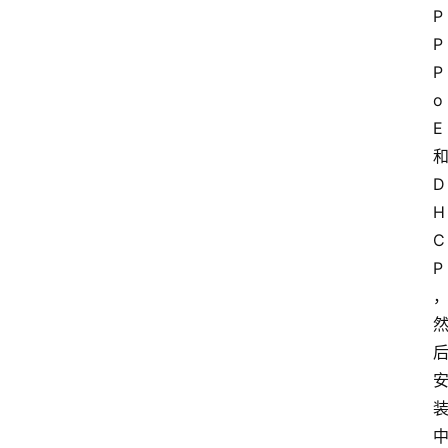
P
P
P
o
E 
和
D
H
C
P