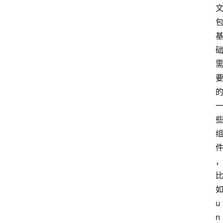
如
u
n